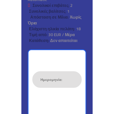
Συνολικοί επιβάτες:
2
Συνολικές βαλίτσες:
1
Απόσταση σε Μίλια:
Χωρίς
Όρια
Ελάχιστη ηλικία πελάτη:
18
Τιμή από:
30 EUR
/ Μέρα
Κατάθεση:
Δεν απαιτείται