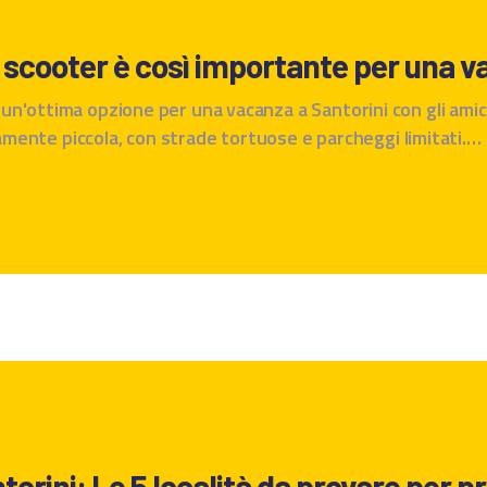
scooter è così importante per una v
n'ottima opzione per una vacanza a Santorini con gli amici
ivamente piccola, con strade tortuose e parcheggi limitati.…
torini: Le 5 località da provare per p