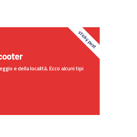
sticky post
scooter
io e della località. Ecco alcuni tipi