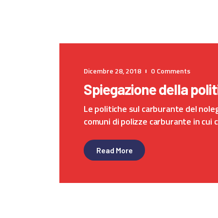
Dicembre 28, 2018
0
Comments
Spiegazione della polit
Le politiche sul carburante del noleg
comuni di polizze carburante in cui
Read More