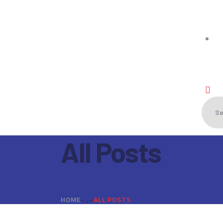
C
D
C
T
All Posts
HOME
...
ALL POSTS